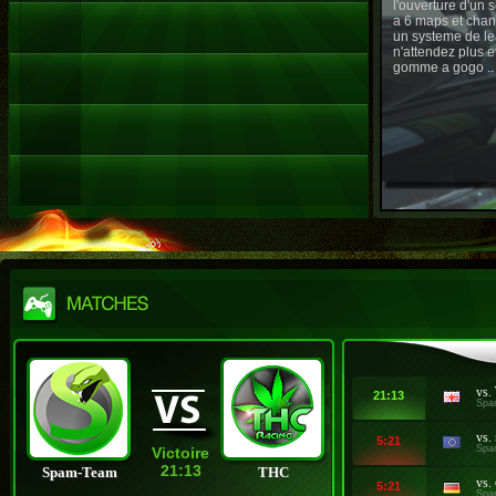
l'ouverture d'un
a 6 maps et chan
un systeme de le
n'attendez plus e
gomme a gogo ..
vs.
21:13
Spa
vs.
5:21
Spa
Victoire
21:13
Spam-Team
THC
vs.
5:21
Spa