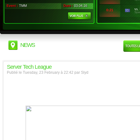
Event :
TMM
Date :
03.04.16
vs.
0:21
Spa
NEWS
Server Tech League
Publié le Tuesday, 23 February à 22:42 par Slyd