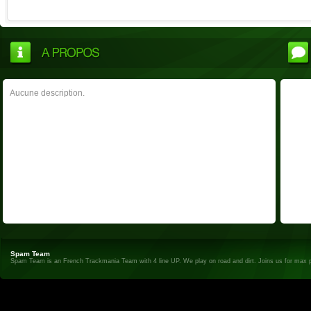
Aucune description.
Spam Team
Spam Team is an French Trackmania Team with 4 line UP. We play on road and dirt. Joins us for max 