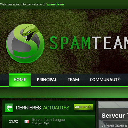
Welcome aboard to the website of
Spam-Team
HOME
PRINCIPAL
TEAM
COMMUNAUTÉ
Serveur 
Server Tech League
23.02
Ecrit par
Slyd
La team Spam a l