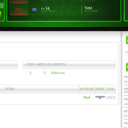
vs.
LL
TMM
0:21
Spam Road
06.03.2016
• TOP 5 ARTICLES (POINTS)
1.
0
blabla test
Sl
Ol
TITRE:
AUTEUR:
NOTE:
VUS:
Oli
He
Slyd
(1021)
Sl
mdr
qZ
EZ 
Sl
Ho