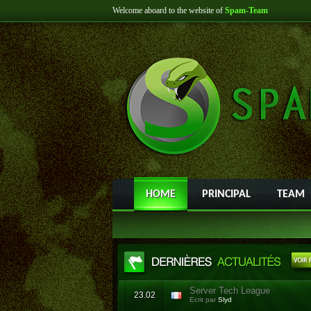
Welcome aboard to the website of
Spam-Team
HOME
PRINCIPAL
TEAM
Server Tech League
23.02
Ecrit par
Slyd