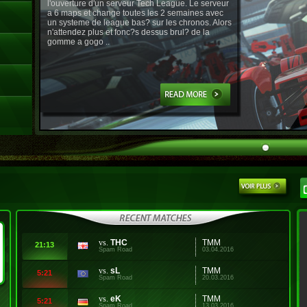
l'ouverture d'un serveur Tech League. Le serveur
a 6 maps et change toutes les 2 semaines avec
un systeme de league bas? sur les chronos. Alors
n'attendez plus et fonc?s dessus brul? de la
gomme a gogo ..
vs.
THC
TMM
21:13
Spam Road
03.04.2016
vs.
sL
TMM
5:21
Spam Road
20.03.2016
vs.
eK
TMM
5:21
Spam Road
13.03.2016