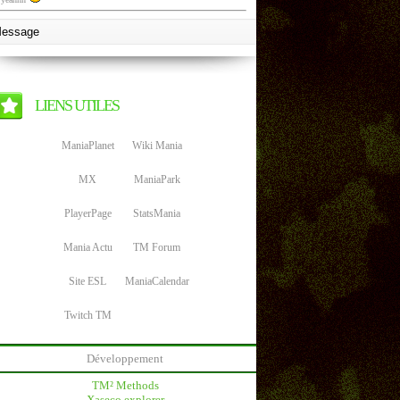
LIENS UTILES
ManiaPlanet
Wiki Mania
MX
ManiaPark
PlayerPage
StatsMania
Mania Actu
TM Forum
Site ESL
ManiaCalendar
Twitch TM
Développement
TM² Methods
Xaseco explorer