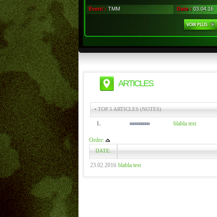
Event :
TMM
Date :
03.04.16
ARTICLES
• TOP 5 ARTICLES (NOTES)
1.
blabla test
Ordre:
DATE:
23.02.2016
blabla test