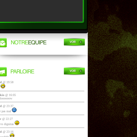
yd
@ 19:58
i
kio
@ 16:05
lloooooow
yd
@ 23:37
 pas mal
v
@ 22:27
vs dignitas
yd
@ 23:16
 yeahhh