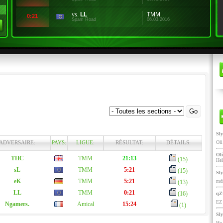
vs.
LL
TMM
0:21
Spam Road
06.03.2016
Sl
ADVERSAIRE:
PAYS:
LIGUE:
RÉSULTAT:
DÉTAILS:
Ol
Oli
THC
TMM
21:13
(15)
He
sL
TMM
5:21
(15)
Sl
eK
TMM
5:21
mdr
(13)
LL
TMM
0:21
(16)
qZ
EZ 
Ngamers.
Amical
15:24
(1)
Sl
Ho