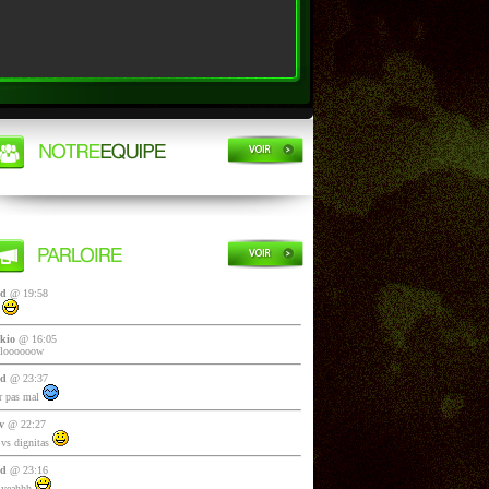
yd
@ 19:58
i
kio
@ 16:05
lloooooow
yd
@ 23:37
 pas mal
v
@ 22:27
vs dignitas
yd
@ 23:16
 yeahhh