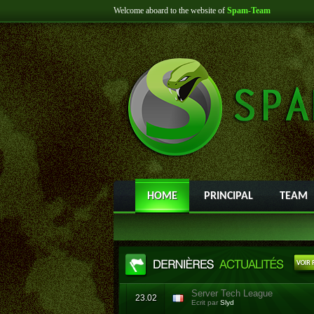
Welcome aboard to the website of
Spam-Team
HOME
PRINCIPAL
TEAM
Server Tech League
23.02
Ecrit par
Slyd