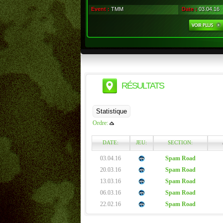
Event :
TMM
Date :
03.04.16
RÉSULTATS
Ordre:
DATE:
JEU:
SECTION:
03.04.16
Spam Road
20.03.16
Spam Road
13.03.16
Spam Road
06.03.16
Spam Road
22.02.16
Spam Road