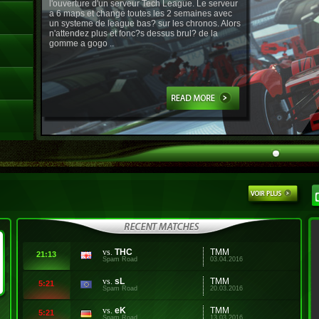
l'ouverture d'un serveur Tech League. Le serveur
a 6 maps et change toutes les 2 semaines avec
un systeme de league bas? sur les chronos. Alors
n'attendez plus et fonc?s dessus brul? de la
gomme a gogo ..
vs.
THC
TMM
21:13
Spam Road
03.04.2016
vs.
sL
TMM
5:21
Spam Road
20.03.2016
vs.
eK
TMM
5:21
Spam Road
13.03.2016