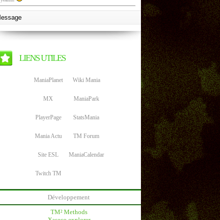
LIENS UTILES
ManiaPlanet
Wiki Mania
MX
ManiaPark
PlayerPage
StatsMania
Mania Actu
TM Forum
Site ESL
ManiaCalendar
Twitch TM
Développement
TM² Methods
Xaseco explorer