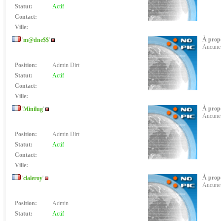
Statut:
Actif
Contact:
Ville:
À prop
'
m@dne$$
'
Aucune 
Position:
Admin Dirt
Statut:
Actif
Contact:
Ville:
À prop
'
Minilug
'
Aucune 
Position:
Admin Dirt
Statut:
Actif
Contact:
Ville:
À propo
'
claleroy
'
Aucune 
Position:
Admin
Statut:
Actif