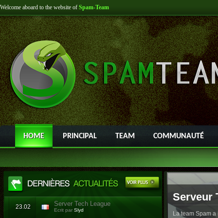
Welcome aboard to the website of
Spam-Team
HOME
PRINCIPAL
TEAM
COMMUNAUTÉ
Serveur 
Server Tech League
23.02
Ecrit par
Slyd
La team Spam a l