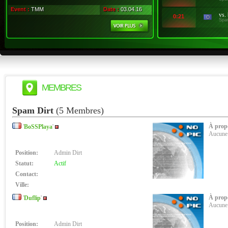
Event :
TMM
Date :
03.04.16
vs.
0:21
Spa
MEMBRES
Spam Dirt
(5 Membres)
À prop
'
BoSSPlaya
'
Aucune 
Position:
Admin Dirt
Statut:
Actif
Contact:
Ville:
À propo
'
Duflip
'
Aucune 
Position:
Admin Dirt