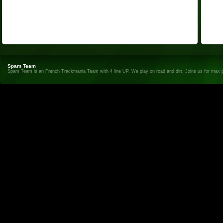
Spam Team
Spam Team is an French Trackmania Team with 4 line UP. We play on road and dirt. Joins us for max 