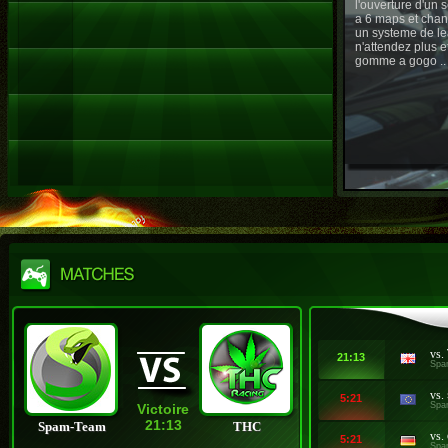
l'ouverture d'un
a 6 maps et chan
un systeme de le
n'attendez plus e
gomme a gogo ..
vs.
21:13
Spa
vs.
5:21
Spa
Victoire
21:13
Spam-Team
THC
vs.
5:21
Spa