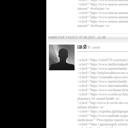
<a href="https://www.neuron-automa
<a href="https://www.neuron-automat
internet">#cefixime</a>
<a href="https://www.neuron-automa
<a href="https://www.neuron-automat
<a href="https://www.neuron-automat
internet">#cefixime</a>
#4898 PAR YSEJCU
07.08.2025 - 22:48
IP: saved
<a href="https://whs6570.com/node/
<a href="https://www.intellectualpe
<a href="https://www.martensfamily.c
<a href="http://onlyforsalebyowner
<a href="https://ventanilla.uqroo.
<a href="https://www.martensfamily.
<a href="https://www.internationalh
<a href="https://www.eurobazar.sk/i
<a href="https://www.worldwar1luto
pharmacy for mental health</a>
<a href="http://www.le-cercle-des-s
asthma inhalers</a>
<a href="https://superbia.lgbt/lapt
<a href="https://www.nadietah.ru/gr
medications">Prescription transfer o
<a href="https://agroenergiek.nl/net