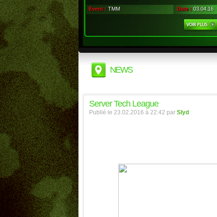
Event :
TMM
Date :
03.04.16
NEWS
Server Tech League
Publié le 23.02.2016 à 22:42 par
Slyd