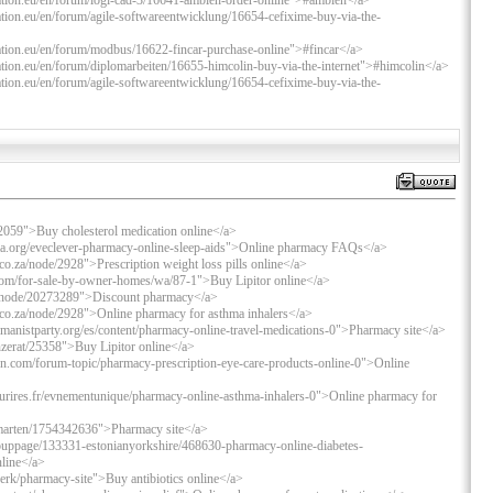
tion.eu/en/forum/logi-cad-3/16641-ambien-order-online">#ambien</a>
ion.eu/en/forum/agile-softwareentwicklung/16654-cefixime-buy-via-the-
tion.eu/en/forum/modbus/16622-fincar-purchase-online">#fincar</a>
ion.eu/en/forum/diplomarbeiten/16655-himcolin-buy-via-the-internet">#himcolin</a>
ion.eu/en/forum/agile-softwareentwicklung/16654-cefixime-buy-via-the-
2059">Buy cholesterol medication online</a>
dia.org/eveclever-pharmacy-online-sleep-aids">Online pharmacy FAQs</a>
o.za/node/2928">Prescription weight loss pills online</a>
.com/for-sale-by-owner-homes/wa/87-1">Buy Lipitor online</a>
mx/node/20273289">Discount pharmacy</a>
co.za/node/2928">Online pharmacy for asthma inhalers</a>
umanistparty.org/es/content/pharmacy-online-travel-medications-0">Pharmacy site</a>
nzerat/25358">Buy Lipitor online</a>
n.com/forum-topic/pharmacy-prescription-eye-care-products-online-0">Online
ourires.fr/evnementunique/pharmacy-online-asthma-inhalers-0">Online pharmacy for
opmarten/1754342636">Pharmacy site</a>
ouppage/133331-estonianyorkshire/468630-pharmacy-online-diabetes-
nline</a>
werk/pharmacy-site">Buy antibiotics online</a>