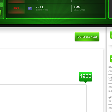
vs.
LL
TMM
0:21
Spam Road
06.03.2016
Sl
Ol
4900
Oli
He
Sl
mdr
qZ
EZ 
Sl
Ho