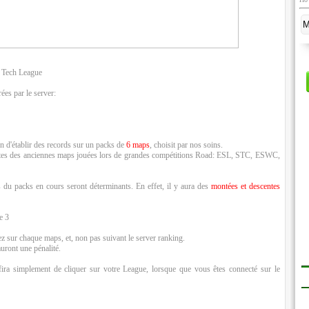
: Tech League
ées par le server:
on d'établir des records sur un packs de
6 maps
, choisit par nos soins.
outes des anciennes maps jouées lors de grandes compétitions Road: ESL, STC, ESWC,
s du packs en cours seront déterminants. En effet, il y aura des
montées et descentes
e 3
ez sur chaque maps, et, non pas suivant le server ranking.
uront une pénalité.
fira simplement de cliquer sur votre League, lorsque que vous êtes connecté sur le