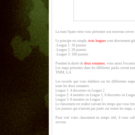
La team Spam vient vous présenter son nouveau server
Le principe est simple,
trois leagues
sont directement gér
-League 1: 10 joueurs
-League 2: 20 joueurs
-League 3: 100 joueurs
Pendant la durée de
deux semaines
, vous aurez l'occasi
Les maps présentes dans les différents packs seront t
TMM, GA.
Les records que vous établirez sur les différentes map
toute les deux semaines.
League 1: 4 descentes en League 2
League 2: 4 montées en League 1, 8 descentes en Leagu
League 3: 8 montées en League 2
Le classement est realisé suivant les temps que vous fer
Les joueurs qui n'auront pas joués sur toutes les maps, a
Pour voir votre classement en temps réel, il vous suf
serveur.