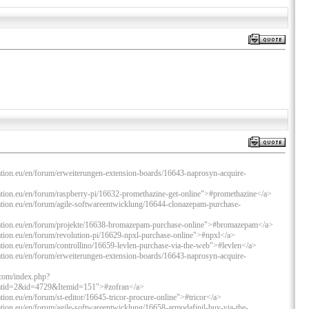
tion.eu/en/forum/erweiterungen-extension-boards/16643-naprosyn-acquire-
tion.eu/en/forum/raspberry-pi/16632-promethazine-get-online">#promethazine</a>
tion.eu/en/forum/agile-softwareentwicklung/16644-clonazepam-purchase-
ation.eu/en/forum/projekte/16638-bromazepam-purchase-online">#bromazepam</a>
tion.eu/en/forum/revolution-pi/16629-npxl-purchase-online">#npxl</a>
ion.eu/en/forum/controllino/16659-levlen-purchase-via-the-web">#levlen</a>
tion.eu/en/forum/erweiterungen-extension-boards/16643-naprosyn-acquire-
.com/index.php?
tid=2&id=4729&Itemid=151">#zofran</a>
ion.eu/en/forum/st-editor/16645-tricor-procure-online">#tricor</a>
ion.eu/en/forum/agile-softwareentwicklung/16658-armodafinil-buy-via-the-