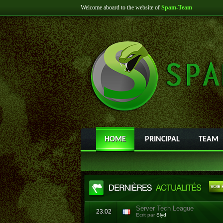
Welcome aboard to the website of
Spam-Team
HOME
PRINCIPAL
TEAM
Server Tech League
23.02
Ecrit par
Slyd