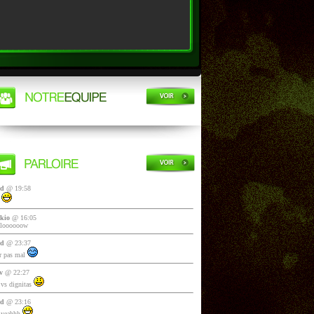
yd
@ 19:58
i
kio
@ 16:05
lloooooow
yd
@ 23:37
 pas mal
v
@ 22:27
vs dignitas
yd
@ 23:16
 yeahhh