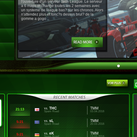
l'ouverture d'un serveur Tech League. Le serveur
a 6 maps et change toutes les 2 semaines avec
un systeme de league bas? sur les chronos. Alors
n'attendez plus et fonc?s dessus brul? de la
gomme a gogo ..
vs.
THC
TMM
21:13
Spam Road
03.04.2016
vs.
sL
TMM
5:21
Spam Road
20.03.2016
vs.
eK
TMM
5:21
Spam Road
13.03.2016