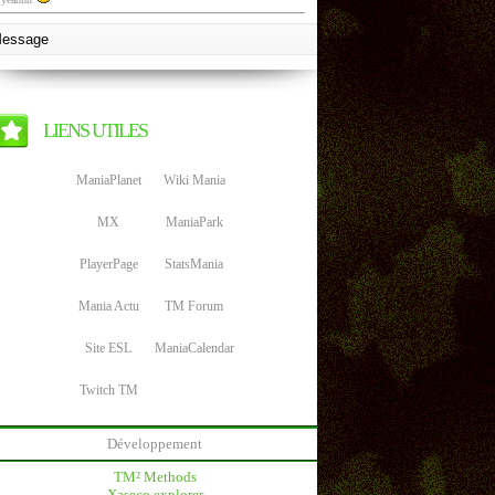
LIENS UTILES
ManiaPlanet
Wiki Mania
MX
ManiaPark
PlayerPage
StatsMania
Mania Actu
TM Forum
Site ESL
ManiaCalendar
Twitch TM
Développement
TM² Methods
Xaseco explorer