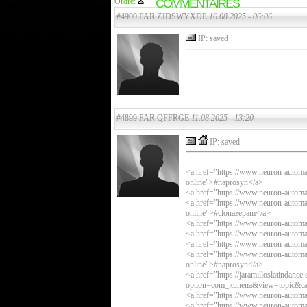
Ordre:
COMMENTAIRES
#4900 PAR ZJDSWYXDE
16.08.2025 - 06:06
IP: saved
#4899 PAR QFFRGE
11.08.2025 - 13:20
IP: saved
<a href="https://www.neuron-automa
online">#naprosyn</a>
<a href="https://www.neuron-automa
<a href="https://www.neuron-automa
online">#clonazepam</a>
<a href="https://www.neuron-autom
<a href="https://www.neuron-automa
<a href="https://www.neuron-automat
<a href="https://www.neuron-automa
online">#naprosyn</a>
<a href="https://jaramilloslatindance
option=com_kunena&view=topic&ca
<a href="https://www.neuron-automat
<a href="https://www.neuron-automat