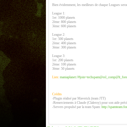
Bien évidemment, les meilleurs de chaque Leagues sero
League 1:
1er: 1000 planets
2ème: 800 planets
3ème: 600 planets
League 2:
1er: 500 planets
2ème: 400 planets
3ème: 300 planets
League 3:
1er: 200 planets
2ème: 100 planets
3ème: 50 planets
Lien:
maniaplanet://#join=techspam@esl_comp@lt_fore
Crédits
-Plugin réalisé par Maverick (team JTT)
-Remerciements à Claude (Claleroy) pour son aide préc
-Servers propulsé par la team Spam:
http://spamteam.fo