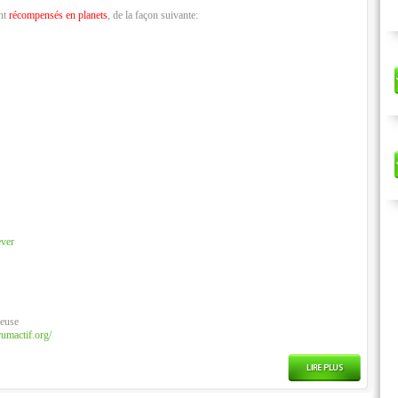
nt
récompensés en planets
, de la façon suivante:
ver
ieuse
rumactif.org/