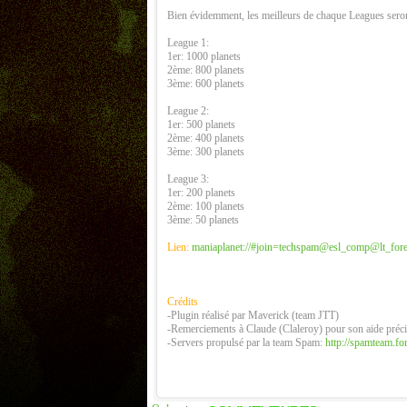
Bien évidemment, les meilleurs de chaque Leagues sero
League 1:
1er: 1000 planets
2ème: 800 planets
3ème: 600 planets
League 2:
1er: 500 planets
2ème: 400 planets
3ème: 300 planets
League 3:
1er: 200 planets
2ème: 100 planets
3ème: 50 planets
Lien:
maniaplanet://#join=techspam@esl_comp@lt_fore
Crédits
-Plugin réalisé par Maverick (team JTT)
-Remerciements à Claude (Claleroy) pour son aide préc
-Servers propulsé par la team Spam:
http://spamteam.fo