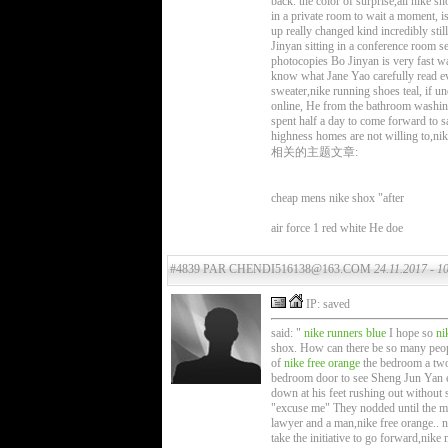
back. the color of surprise,all nike s
in a private room to wait a moment, is
up really changed kind incredibly still
Jinyan sitting in a conference room sen
photocopies Bo Jinyan is very fast wa
know what Jane Yao carefully read ev
sweater,nike running shoes teal, if 
online, He from the bathroom washing 
spent half a day to come forward to s
highness homes are not willing to,nik
相关的主题文章:
cheap mens nike shox "after
air force 1 red white He doe
#4839 PAR CHENDI516138@163.COM
24.11.2017 - 1
IP: saved
said: "
nike runners blue
I hope so
ni
shox. How can there be so many people
of
nike free orange
the bedroom a two q
bedroom door to see Sheng Jun Yan 
down at his feet rushing out without s
"excuse me" They nodded until the man
lawyer and a man,nike free orange.. 
take the initiative to go forward,nik