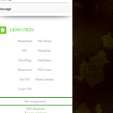
LIENS UTILES
ManiaPlanet
Wiki Mania
MX
ManiaPark
PlayerPage
StatsMania
Mania Actu
TM Forum
Site ESL
ManiaCalendar
Twitch TM
Développement
TM² Methods
Xaseco explorer