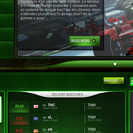
l'ouverture d'un serveur Tech League. Le serveur
a 6 maps et change toutes les 2 semaines avec
un systeme de league bas? sur les chronos. Alors
n'attendez plus et fonc?s dessus brul? de la
gomme a gogo ..
vs.
THC
TMM
21:13
Spam Road
03.04.2016
vs.
sL
TMM
5:21
Spam Road
20.03.2016
vs.
eK
TMM
5:21
Spam Road
13.03.2016