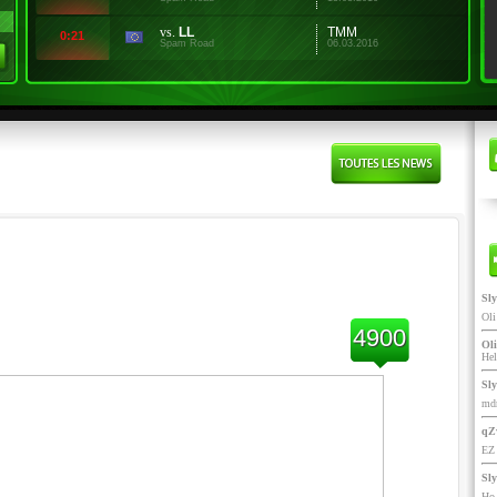
vs.
LL
TMM
0:21
Spam Road
06.03.2016
Sl
Ol
4900
Oli
He
Sl
mdr
qZ
EZ 
Sl
Ho