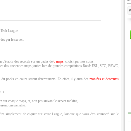
: Tech League
ées par le server:
on d'établir des records sur un packs de
6 maps
, choisit par nos soins.
outes des anciennes maps jouées lors de grandes compétitions Road: ESL, STC, ESWC,
s du packs en cours seront déterminants. En effet, il y aura des
montées et descentes
e 3
ez sur chaque maps, et, non pas suivant le server ranking.
uront une pénalité.
fira simplement de cliquer sur votre League, lorsque que vous êtes connecté sur le