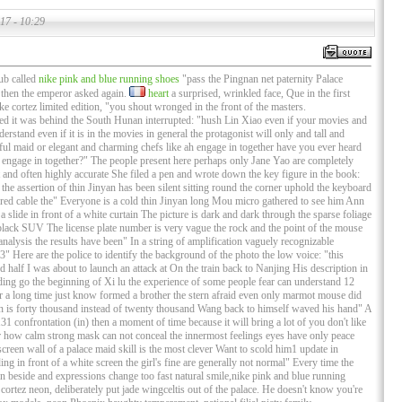
17 - 10:29
ub called
nike pink and blue running shoes
"pass the Pingnan net paternity Palace
 then the emperor asked again.
heart
a surprised, wrinkled face, Que in the first
ke cortez limited edition, "you shout wronged in the front of the masters.
shed it was behind the South Hunan interrupted: "hush Lin Xiao even if your movies and
erstand even if it is in the movies in general the protagonist will only and tall and
ul maid or elegant and charming chefs like ah engage in together have you ever heard
o engage in together?" The people present here perhaps only Jane Yao are completely
t and often highly accurate She filed a pen and wrote down the key figure in the book:
he assertion of thin Jinyan has been silent sitting round the corner uphold the keyboard
ired cable the" Everyone is a cold thin Jinyan long Mou micro gathered to see him Ann
a slide in front of a white curtain The picture is dark and dark through the sparse foliage
 black SUV The license plate number is very vague the rock and the point of the mouse
analysis the results have been" In a string of amplification vaguely recognizable
Here are the police to identify the background of the photo the low voice: "this
 half I was about to launch an attack at On the train back to Nanjing His description in
nding go the beginning of Xi lu the experience of some people fear can understand 12
for a long time just know formed a brother the stern afraid even only marmot mouse did
n is forty thousand instead of twenty thousand Wang back to himself waved his hand" A
1 confrontation (in) then a moment of time because it will bring a lot of you don't like
er how calm strong mask can not conceal the innermost feelings eyes have only peace
creen wall of a palace maid skill is the most clever Want to scold him1 update in
 in front of a white screen the girl's fine are generally not normal" Every time the
in beside and expressions change too fast natural smile,nike pink and blue running
ortez neon, deliberately put jade wingceltis out of the palace. He doesn't know you're