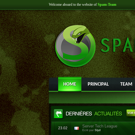
Welcome aboard to the website of
Spam-Team
HOME
PRINCIPAL
TEAM
Server Tech League
23.02
Ecrit par
Slyd