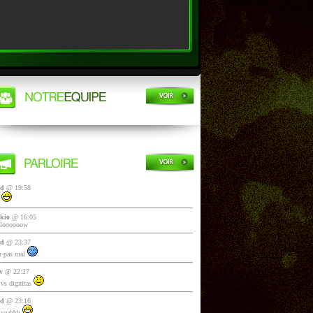
yd
@ 19:58
i
kio
@ 16:05
lloooooow
yd
@ 23:37
 pas mal
v
@ 22:27
vs dignitas
yd
@ 23:16
 yeahhh