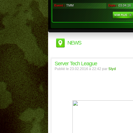
Event :
TMM
Date :
03.04.16
NEWS
Server Tech League
Publié le 23.02.2016 à 22:42 par
Slyd