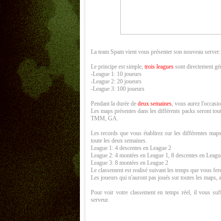
La team Spam vient vous présenter son nouveau server
Le principe est simple,
trois leagues
sont directement gér
-League 1: 10 joueurs
-League 2: 20 joueurs
-League 3: 100 joueurs
Pendant la durée de
deux semaines
, vous aurez l'occasi
Les maps présentes dans les différents packs seront t
TMM, GA.
Les records que vous établirez sur les différentes map
toute les deux semaines.
League 1: 4 descentes en League 2
League 2: 4 montées en League 1, 8 descentes en Leagu
League 3: 8 montées en League 2
Le classement est realisé suivant les temps que vous fer
Les joueurs qui n'auront pas joués sur toutes les maps, a
Pour voir votre classement en temps réel, il vous suf
serveur.