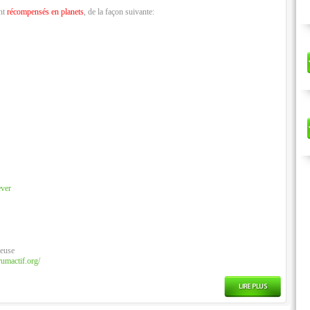
nt
récompensés en planets
, de la façon suivante:
ver
ieuse
rumactif.org/