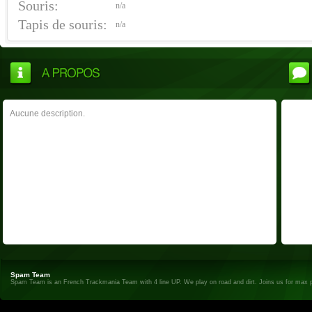
Souris:
n/a
Tapis de souris:
n/a
Aucune description.
Spam Team
Spam Team is an French Trackmania Team with 4 line UP. We play on road and dirt. Joins us for max 