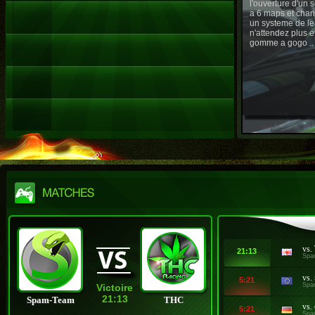
l'ouverture d'un
a 6 maps et chan
un systeme de le
n'attendez plus e
gomme a gogo ..
vs.
21:13
Spa
vs.
5:21
Spa
Victoire
21:13
Spam-Team
THC
vs.
5:21
Spa