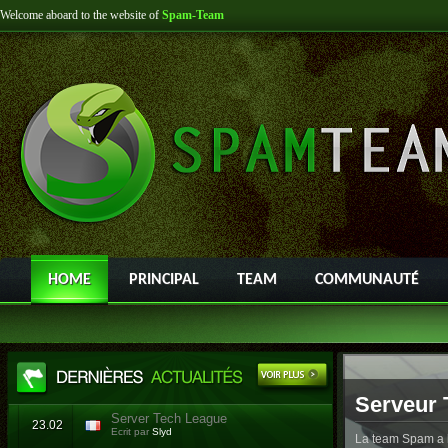
Welcome aboard to the website of
Spam-Team
HOME
PRINCIPAL
TEAM
COMMUNAUTÉ
Serveur 
Server Tech League
23.02
Ecrit par
Slyd
La team Spam a l