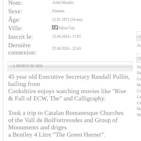
Nom:
Ashli Morales
Sexe:
Féminin
Âge:
21.01.1972 (54 ans)
Ville:
Silver City
Inscrit le:
•
25.04.2024 - 17:05
Dernière
Au
25.04.2024 - 22:43
connexion:
•
• À PROPOS DE MOI
Su
Ne
45 year old Executive Secretary Randall Pullin,
Co
hailing from
Me
Cookshiire enjoys watching movies like "Rise
Co
& Fall of ECW, The" and Calligraphy.
Co
Co
Me
Took a trip to Catalan Romanesque Churches
Me
of the Vall de BoíFortressdes and Group of
Monuments and driges
a Bentley 4 Litre "The Green Hornet".