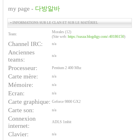
my page -
다방알바
• INFORMATIONS SUR LE CLAN ET SUR LE MATÉRIEL
Morales (12)
Team:
(Site web:
https://susza.blogdigy.com/-40186150
)
Channel IRC:
n/a
Anciennes
n/a
teams:
Processeur:
Pentium 2 400 Mhz
Carte mère:
n/a
Mémoire:
n/a
Ecran:
n/a
Carte graphique:
Geforce 9800 GX2
Carte son:
n/a
Connexion
ADLS 1mbit
internet:
Clavier:
n/a