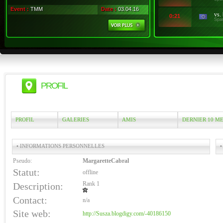
Event :
TMM
Date :
03.04.16
vs.
0:21
Spa
PROFIL
PROFIL
GALERIES
AMIS
DERNIER 10 M
• INFORMATIONS PERSONNELLES
•
Pseudo:
MargaretteCabral
Statut:
offline
Rank 1
Description:
Contact:
n/a
Site web:
http://Susza.blogdigy.com/-40186150